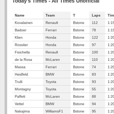
Today's Times - All Times Unofficial
Name
Team
T
Laps
Tim
Kovalainen
Renault
Bstone
112
1:1
Badoer
Ferrari
Bstone
78
1:1
Klien
Honda
Bstone
122
1:2
Rossiter
Honda
Bstone
97
1:2
Fisichella
Renault
Bstone
100
1:2
de la Rosa
McLaren
Bstone
110
1:2
Massa
Ferrari
Bstone
74
1:2
Heidfeld
BMW
Bstone
83
1:2
Trulli
Toyota
Bstone
93
1:2
Montagny
Toyota
Bstone
55
1:2
Paffett
McLaren
Bstone
88
1:2
Vettel
BMW
Bstone
94
1:2
Nakajima
WilliamsF1
Bstone
95
1:2